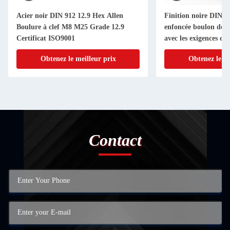
Acier noir DIN 912 12.9 Hex Allen
Finition noire DIN 7
Boulure à clef M8 M25 Grade 12.9
enfoncée boulon de p
Certificat ISO9001
avec les exigences du 
Obtenez le meilleur prix
Obtenez le me
Contact