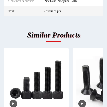
6Traitement de surface:
Zinc blanc .Zinc jaune. GHD
7Port:
Je vous en prie.
Similar Products