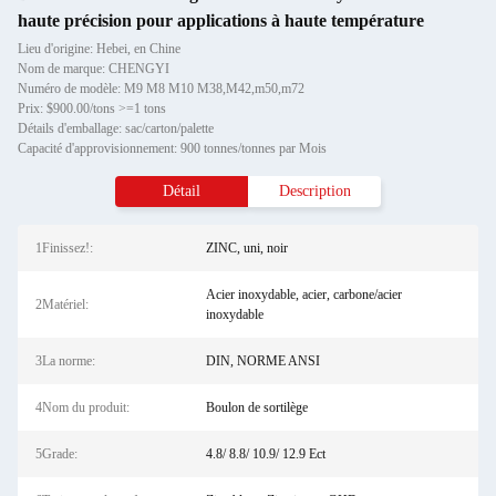
haute précision pour applications à haute température
Lieu d'origine: Hebei, en Chine
Nom de marque: CHENGYI
Numéro de modèle: M9 M8 M10 M38,M42,m50,m72
Prix: $900.00/tons >=1 tons
Détails d'emballage: sac/carton/palette
Capacité d'approvisionnement: 900 tonnes/tonnes par Mois
Détail
Description
1Finissez!:
ZINC, uni, noir
Acier inoxydable, acier, carbone/acier
2Matériel:
inoxydable
3La norme:
DIN, NORME ANSI
4Nom du produit:
Boulon de sortilège
5Grade:
4.8/ 8.8/ 10.9/ 12.9 Ect