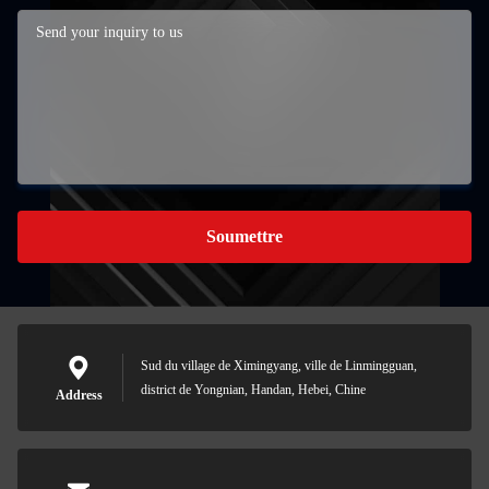
Soumettre
Sud du village de Ximingyang, ville de Linmingguan,
district de Yongnian, Handan, Hebei, Chine
Address