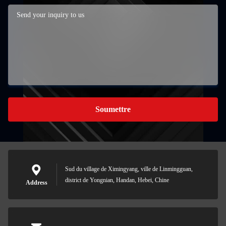
Soumettre
Sud du village de Ximingyang, ville de Linmingguan,
district de Yongnian, Handan, Hebei, Chine
Address