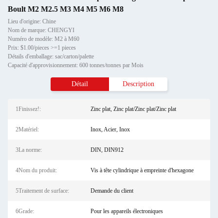
Boult M2 M2.5 M3 M4 M5 M6 M8
Lieu d'origine: Chine
Nom de marque: CHENGYI
Numéro de modèle: M2 à M60
Prix: $1.00/pieces >=1 pieces
Détails d'emballage: sac/carton/palette
Capacité d'approvisionnement: 600 tonnes/tonnes par Mois
Détail
Description
1Finissez!:
Zinc plat, Zinc plat/Zinc plat/Zinc plat
2Matériel:
Inox, Acier, Inox
3La norme:
DIN, DIN912
4Nom du produit:
Vis à tête cylindrique à empreinte d'hexagone
5Traitement de surface:
Demande du client
6Grade:
Pour les appareils électroniques